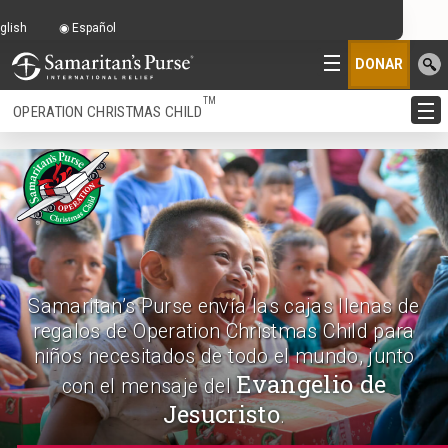
glish
Español
DONAR
TM
OPERATION CHRISTMAS CHILD
Samaritan’s Purse envía las cajas llenas de
regalos de Operation Christmas Child para
niños necesitados de todo el mundo, junto
Evangelio de
con el mensaje del
Jesucristo
.