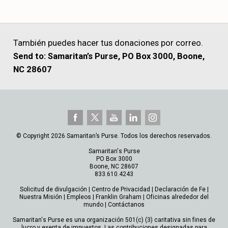
También puedes hacer tus donaciones por correo.
Send to: Samaritan’s Purse, PO Box 3000, Boone,
NC 28607
© Copyright 2026 Samaritan’s Purse. Todos los derechos reservados.
Samaritan's Purse
PO Box 3000
Boone, NC 28607
833.610.4243
Solicitud de divulgación
|
Centro de Privacidad
|
Declaración de Fe
|
Nuestra Misión
|
Empleos
|
Franklin Graham
|
Oficinas alrededor del
mundo
|
Contáctanos
Samaritan's Purse es una organización 501(c) (3) caritativa sin fines de
lucro y exenta de impuestos. Las contribuciones designadas para