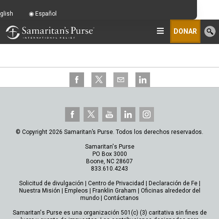
glish
Español
DONAR
© Copyright 2026 Samaritan’s Purse. Todos los derechos reservados.
Samaritan's Purse
PO Box 3000
Boone, NC 28607
833.610.4243
Solicitud de divulgación
|
Centro de Privacidad
|
Declaración de Fe
|
Nuestra Misión
|
Empleos
|
Franklin Graham
|
Oficinas alrededor del
mundo
|
Contáctanos
Samaritan's Purse es una organización 501(c) (3) caritativa sin fines de