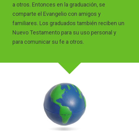
a otros. Entonces en la graduación, se
comparte el Evangelio con amigos y
familiares. Los graduados también reciben un
Nuevo Testamento para su uso personal y
para comunicar su fe a otros.