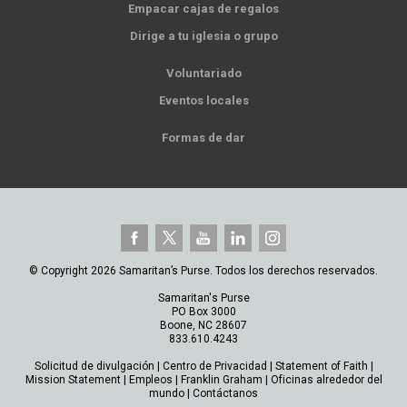
Empacar cajas de regalos
Dirige a tu iglesia o grupo
Voluntariado
Eventos locales
Formas de dar
© Copyright 2026 Samaritan’s Purse. Todos los derechos reservados.
Samaritan's Purse
PO Box 3000
Boone, NC 28607
833.610.4243
Solicitud de divulgación
|
Centro de Privacidad
|
Statement of Faith
|
Mission Statement
|
Empleos
|
Franklin Graham
|
Oficinas alrededor del
mundo
|
Contáctanos