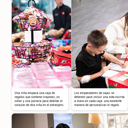
Una niña empaca una caja de
Los empacadores de cajas se
regalos que contiene crayones, un
detienen para incluir una nota escrita
collar y una pulsera para deleitar el
a mano en cada caja: una excelente
corazón de otra niña en el extranjero.
manera de personalizar el regalo.