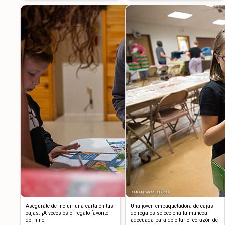
Asegúrate de incluir una carta en tus
Una joven empaquetadora de cajas
cajas. ¡A veces es el regalo favorito
de regalos selecciona la muñeca
del niño!
adecuada para deleitar el corazón de