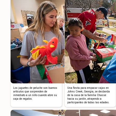
Los juguetes de peluche son buenos
Una fiesta para empacar cajas en
artículos que sorprenden de
Johns Creek, Georgia, se desborda
inmediato a un niño cuando abre su
de la casa de la familia Chasse
caja de regalos.
hacia su jardín, atrayendo a
participantes de todas las edades.