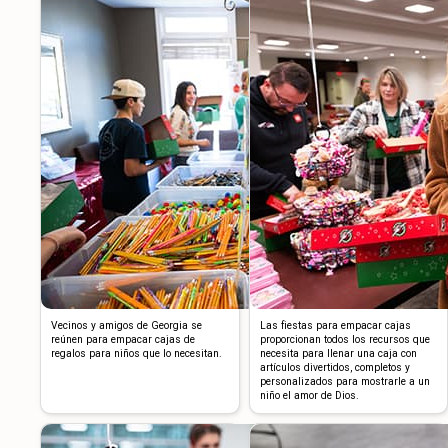
Vecinos y amigos de Georgia se
Las fiestas para empacar cajas
reúnen para empacar cajas de
proporcionan todos los recursos que
regalos para niños que lo necesitan.
necesita para llenar una caja con
artículos divertidos, completos y
personalizados para mostrarle a un
niño el amor de Dios.