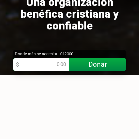
Una organización
benéfica cristiana y
confiable
Donde más se necesita - 012000
Donar
$
Quiénes somos
Samaritan’s Purse es una organización cristiana