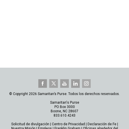
© Copyright 2026 Samaritan’s Purse. Todos los derechos reservados.
Samaritan's Purse
PO Box 3000
Boone, NC 28607
833.610.4243
Solicitud de divulgación
|
Centro de Privacidad
|
Declaración de Fe
|
Nuestra Misión
|
Empleos
|
Franklin Graham
|
Oficinas alrededor del