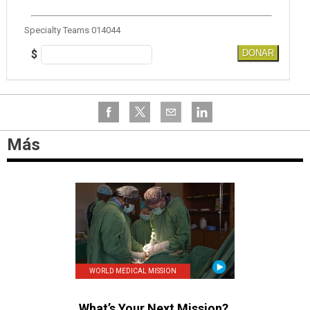
Specialty Teams 014044
$
DONAR
Más
WORLD MEDICAL MISSION
What’s Your Next Mission?