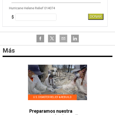
Hurricane Helene Relief 014074
$
DONAR
Más
U.S. DISASTER RELIEF & REBUILD
Preparamos nuestra