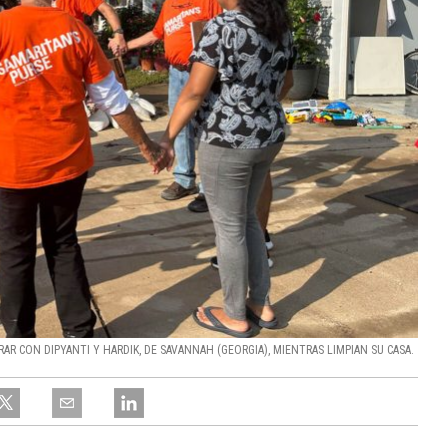
R CON DIPYANTI Y HARDIK, DE SAVANNAH (GEORGIA), MIENTRAS LIMPIAN SU CASA.