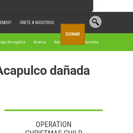
CEMOS?
ÚNETE A NOSOTROS
DONAR
aja de regalos
Acerca
Recursos
involucrarte
 Acapulco dañada
OPERATION