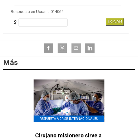
Respuesta en Ucrania 014064
$
DONAR
Más
RESPUESTA A CRISIS INTERNACIONALES
Cirujano misionero sirve a