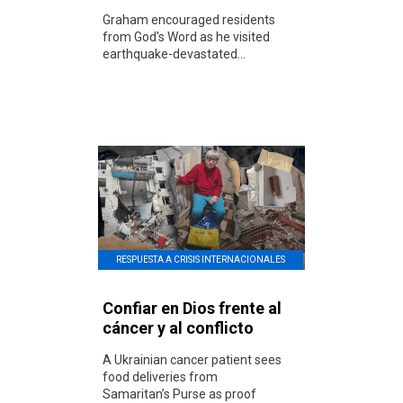
Graham encouraged residents
from God's Word as he visited
earthquake-devastated...
RESPUESTA A CRISIS INTERNACIONALES
Confiar en Dios frente al
cáncer y al conflicto
A Ukrainian cancer patient sees
food deliveries from
Samaritan’s Purse as proof