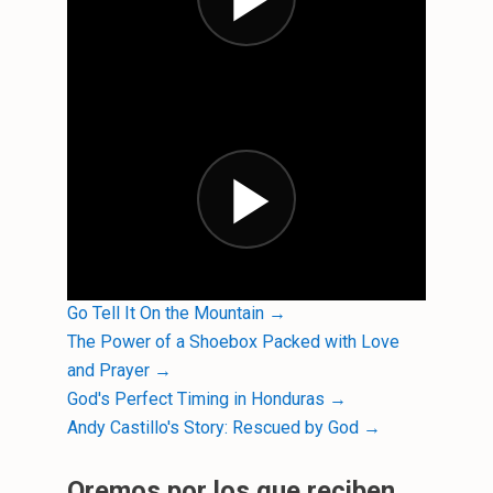
Go Tell It On the Mountain →
The Power of a Shoebox Packed with Love
and Prayer →
God's Perfect Timing in Honduras →
Andy Castillo's Story: Rescued by God →
Oremos por los que reciben