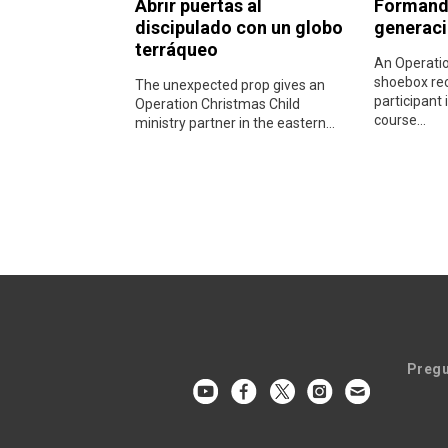
Abrir puertas al
Formando
discipulado con un globo
generac
terráqueo
An Operatio
shoebox rec
The unexpected prop gives an
participant 
Operation Christmas Child
course...
ministry partner in the eastern...
Pregu