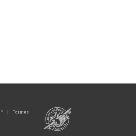
 ™
|
Formas