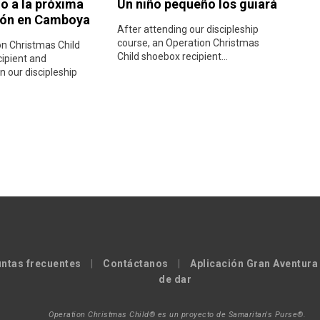
 a la próxima
Un niño pequeño los guiará
ión en Camboya
After attending our discipleship
course, an Operation Christmas
n Christmas Child
Child shoebox recipient...
ipient and
in our discipleship
ntas frecuentes
|
Contáctanos
|
Aplicación Gran Aventura
de dar
Operation Christmas Child® es un proyecto de Samaritan's Purse®.