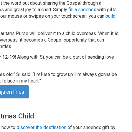
t the word out about sharing the Gospel through a
s and great joy to a child. Simply
fill a shoebox
with gifts
 of your mouse or swipes on your touchscreen, you can
build
ritan’s Purse will deliver it to a child overseas. When it is
 overseas, it becomes a Gospel opportunity that can
ities.
 12-19!
Along with Si, you can be a part of sending love
ars old,” Si said. “I refuse to grow up. I’m always gonna be
l place in my heart.”
ja en línea
stmas Child
ng how to
discover the destination
of your shoebox gift by