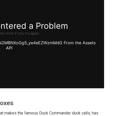
boxes
 that makes the famous Duck Commander duck calls, has