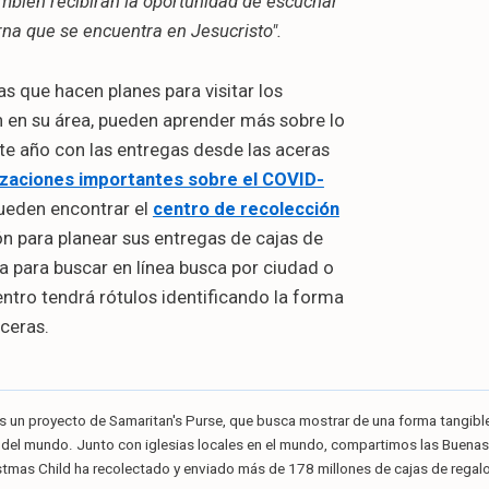
ambién recibirán la oportunidad de escuchar
rna que se encuentra en Jesucristo".
as que hacen planes para visitar los
n en su área, pueden aprender más sobre lo
te año con las entregas desde las aceras
izaciones importantes sobre el COVID-
ueden encontrar el
centro de recolección
ón para planear sus entregas de cajas de
a para buscar en línea busca por ciudad o
ntro tendrá rótulos identificando la forma
ceras.
s un proyecto de Samaritan's Purse, que busca mostrar de una forma tangible
 del mundo. Junto con iglesias locales en el mundo, compartimos las Buena
tmas Child ha recolectado y enviado más de 178 millones de cajas de regal