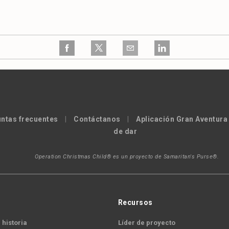
ntas frecuentes
|
Contáctanos
|
Aplicación Gran Aventura
de dar
Operation Christmas Child® es un proyecto de Samaritan's Purse®.
Recursos
 historia
Líder de proyecto