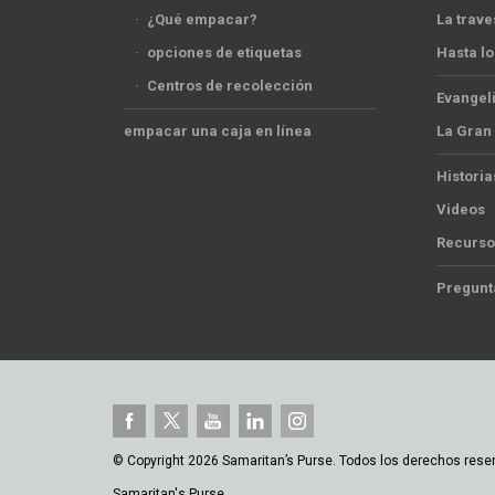
·
¿Qué empacar?
La trave
·
opciones de etiquetas
Hasta lo
·
Centros de recolección
Evangel
empacar una caja en línea
La Gran
Historia
Videos
Recurso
Pregunt
© Copyright 2026 Samaritan’s Purse. Todos los derechos rese
Samaritan's Purse