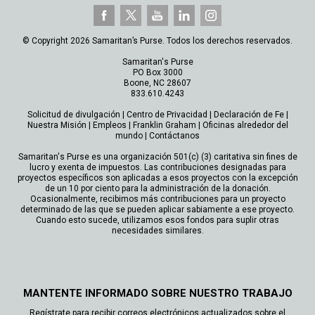
© Copyright 2026 Samaritan’s Purse. Todos los derechos reservados.
Samaritan's Purse
PO Box 3000
Boone, NC 28607
833.610.4243
Solicitud de divulgación
|
Centro de Privacidad
|
Declaración de Fe
|
Nuestra Misión
|
Empleos
|
Franklin Graham
|
Oficinas alrededor del
mundo
|
Contáctanos
Samaritan's Purse es una organización 501(c) (3) caritativa sin fines de
lucro y exenta de impuestos. Las contribuciones designadas para
proyectos específicos son aplicadas a esos proyectos con la excepción
de un 10 por ciento para la administración de la donación.
Ocasionalmente, recibimos más contribuciones para un proyecto
determinado de las que se pueden aplicar sabiamente a ese proyecto.
Cuando esto sucede, utilizamos esos fondos para suplir otras
necesidades similares.
MANTENTE INFORMADO SOBRE NUESTRO TRABAJO
Regístrate para recibir correos electrónicos actualizados sobre el