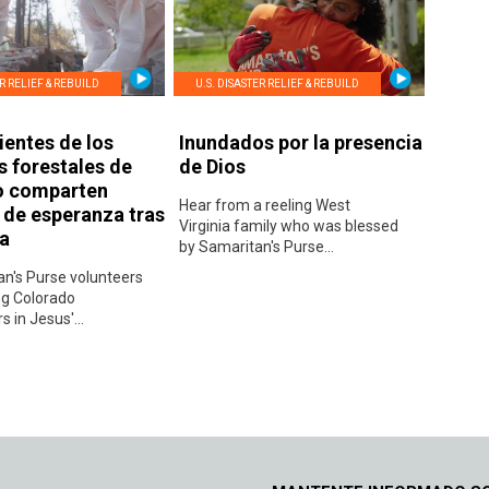
ER RELIEF & REBUILD
U.S. DISASTER RELIEF & REBUILD
ientes de los
Inundados por la presencia
s forestales de
de Dios
o comparten
Hear from a reeling West
s de esperanza tras
Virginia family who was blessed
da
by Samaritan's Purse...
n's Purse volunteers
ng Colorado
in Jesus'...