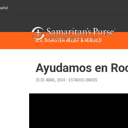
pañol
U.S. DISASTER RELIEF & REBUILD
Ayudamos en Roc
25 DE ABRIL, 2024 – ESTADOS UNIDOS