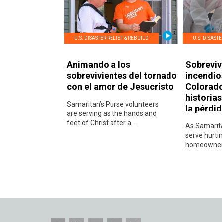
U.S. DISASTER RELIEF & REBUILD
U.S. DISAST
Animando a los
Sobreviv
sobrevivientes del tornado
incendio
con el amor de Jesucristo
Colorad
historia
Samaritan’s Purse volunteers
la pérdi
are serving as the hands and
feet of Christ after a...
As Samarita
serve hurti
homeowners 