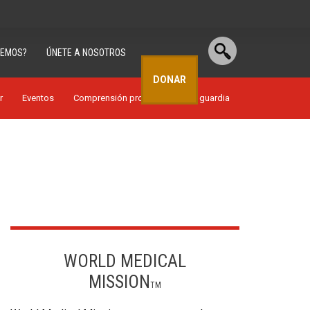
CEMOS?
ÚNETE A NOSOTROS
DONAR
r
Eventos
Comprensión profunda
De guardia
WORLD MEDICAL
MISSION
TM