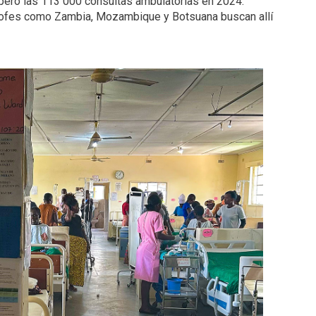
peró las 113 000 consultas ambulatorias en 2024.
rofes como Zambia, Mozambique y Botsuana buscan allí