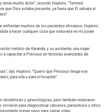
ba y tenía mucho dolor”, recordó Hopkins. “Terminó
bía que Dios estaba presente, ya fuera que Él salvara al
uro”.
e enfrentan muchos de los pacientes africanos, Hopkins
idida a hacer cualquier cosa que estuviera en mi poder
director médico de Karanda, y su asistente, una mujer
o a capacitar a Precious en técnicas avanzadas de
sas”, dijo Hopkins. “Quiero que Precious tenga ese
azo, para ella y para el hospital”.
n obstétricas y ginecológicas, pero también realizaron
 sirvieron para diagnosticar cánceres, parasitosis y otros
mportante primer paso para salvar vidas.