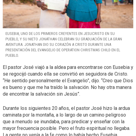
EUSEBIA, UNO DE LOS PRIMEROS CREYENTES EN JESUCRISTO EN SU
PUEBLO, Y SU NIETO JONATHAN CELEBRAN SU GRADUACIÓN DE LA GRAN
AVENTURA. JONATHAN DIO SU CORAZÓN A CRISTO DURANTE UNA
PRESENTACIÓN DEL EVANGELIO DE OPERATION CHRISTMAS CHILD EN EL
PUEBLO.
El pastor José viajó a la aldea para encontrarse con Eusebia y
se regocijó cuando ella se convirtió en seguidora de Cristo.
“He sentido personalmente el Evangelio”, dijo. “Creo que Dios
es bueno y que me ha traído la salvación. No hay otra manera
de encontrar la salvación sin Jesús”.
Durante los siguientes 20 años, el pastor José hizo la ardua
caminata por la montaña, a lo largo de un camino peligroso
que a menudo se inundaba, para predicar y enseñar con la
mayor frecuencia posible. Pero el fruto espiritual no llegaba.
La gente no venía a la fe como lo había hecho Eusebia.